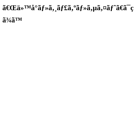
ã€Œä»™å°ãƒ»ã‚¸ãƒ£ã‚ºãƒ»ã‚µã‚¤ãƒˆã€ã
ã¾ã™