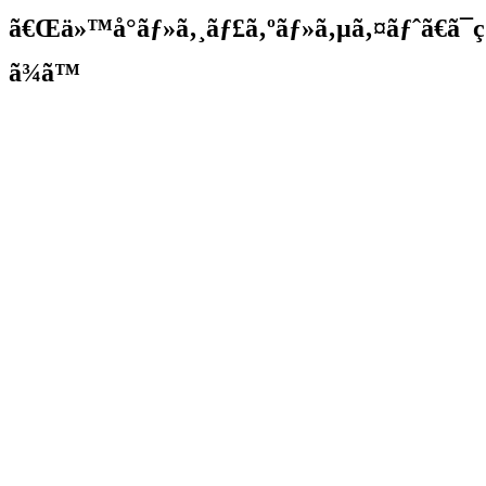
ã€Œä»™å°ãƒ»ã‚¸ãƒ£ã‚ºãƒ»ã‚µã‚¤ãƒˆã€ã
ã¾ã™